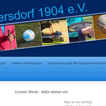
port
weitere Abteilungen
Sponsoring und Werbepartnerschafte
Unsere Werte - dafür stehen wir
Was ist uns wichtig?