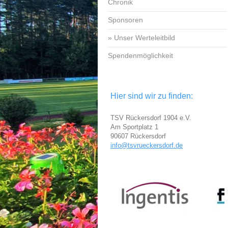
Chronik
Sponsoren
Unser Werteleitbild
Spendenmöglichkeit
Hier sind wir zu finden:
TSV Rückersdorf 1904 e.V.
Am Sportplatz 1
90607 Rückersdorf
info@tsvrueckersdorf.de