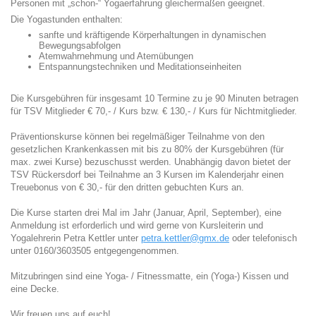
Personen mit „schon-“ Yogaerfahrung gleichermaßen geeignet.
Die Yogastunden enthalten:
sanfte und kräftigende Körperhaltungen in dynamischen
Bewegungsabfolgen
Atemwahrnehmung und Atemübungen
Entspannungstechniken und Meditationseinheiten
Die Kursgebühren für insgesamt 10 Termine zu je 90 Minuten betragen
für TSV Mitglieder € 70,- / Kurs bzw. € 130,- / Kurs für Nichtmitglieder.
Präventionskurse können bei regelmäßiger Teilnahme von den
gesetzlichen Krankenkassen mit bis zu 80% der Kursgebühren (für
max. zwei Kurse) bezuschusst werden. Unabhängig davon bietet der
TSV Rückersdorf bei Teilnahme an 3 Kursen im Kalenderjahr einen
Treuebonus von € 30,- für den dritten gebuchten Kurs an.
Die Kurse starten drei Mal im Jahr (Januar, April, September), eine
Anmeldung ist erforderlich und wird gerne von Kursleiterin und
Yogalehrerin Petra Kettler unter
petra.kettler@gmx.de
oder telefonisch
unter 0160/3603505 entgegengenommen.
Mitzubringen sind eine Yoga- / Fitnessmatte, ein (Yoga-) Kissen und
eine Decke.
Wir freuen uns auf euch!