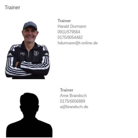
Trainer
Trainer
Harald Durmann
0911/579564
0175/9054482
hdurmann@t-online.de
Trainer
Arne Brandsch
0175/6656889
a@brandsch.de